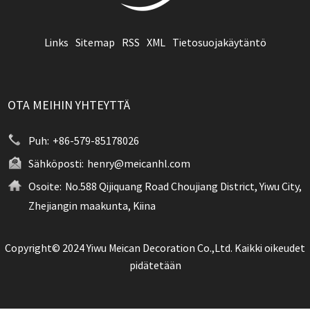
Links
Sitemap
RSS
XML
Tietosuojakäytäntö
OTA MEIHIN YHTEYTTÄ
Puh:
+86-579-85178026
Sähköposti:
henry@meicanhl.com
Osoite:
No.588 Qijiquang Road Choujiang District, Yiwu City,
Zhejiangin maakunta, Kiina
Copyright© 2024 Yiwu Meican Decoration Co.,Ltd. Kaikki oikeudet
pidätetään