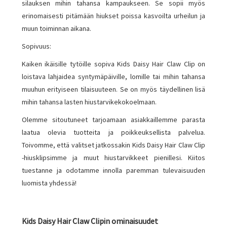
silauksen mihin tahansa kampaukseen. Se sopii myös
erinomaisesti pitämään hiukset poissa kasvoilta urheilun ja
muun toiminnan aikana.
Sopivuus:
Kaiken ikäisille tytöille sopiva Kids Daisy Hair Claw Clip on
loistava lahjaidea syntymäpäiville, lomille tai mihin tahansa
muuhun erityiseen tilaisuuteen. Se on myös täydellinen lisä
mihin tahansa lasten hiustarvikekokoelmaan.
Olemme sitoutuneet tarjoamaan asiakkaillemme parasta
laatua olevia tuotteita ja poikkeuksellista palvelua.
Toivomme, että valitset jatkossakin Kids Daisy Hair Claw Clip
-hiusklipsimme ja muut hiustarvikkeet pienillesi. Kiitos
tuestanne ja odotamme innolla paremman tulevaisuuden
luomista yhdessä!
Kids Daisy Hair Claw Clipin ominaisuudet