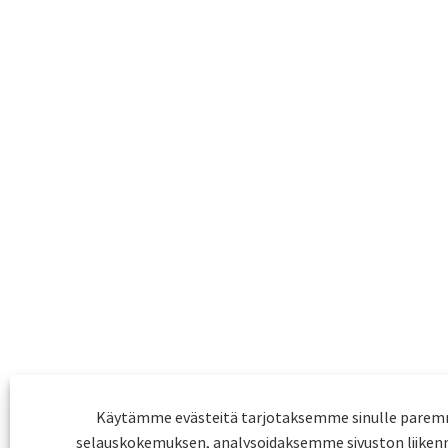
Käytämme evästeitä tarjotaksemme sinulle pare
selauskokemuksen, analysoidaksemme sivuston liikenn