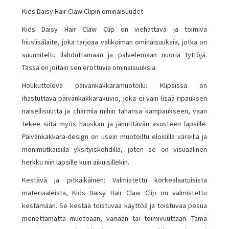
Kids Daisy Hair Claw Clipin ominaisuudet
Kids Daisy Hair Claw Clip on viehättävä ja toimiva
hiuslisälaite, joka tarjoaa valikoiman ominaisuuksia, jotka on
suunniteltu ilahduttamaan ja palvelemaan nuoria tyttöjä.
Tässä on joitain sen erottuvia ominaisuuksia:
Houkutteleva päivänkakkaramuotoilu: Klipsissä on
ihastuttava päivänkakkarakuvio, joka ei vain lisää ripauksen
naisellisuutta ja charmia mihin tahansa kampaukseen, vaan
tekee siitä myös hauskan ja jännittävän asusteen lapsille.
Päivänkakkara-design on usein muotoiltu eloisilla väreillä ja
monimutkaisilla yksityiskohdilla, joten se on visuaalinen
herkku niin lapsille kuin aikuisillekin.
Kestävä ja pitkäikäinen: Valmistettu korkealaatuisista
materiaaleista, Kids Daisy Hair Claw Clip on valmistettu
kestämään. Se kestää toistuvaa käyttöä ja toistuvaa pesua
menettämättä muotoaan, väriään tai toimivuuttaan. Tämä