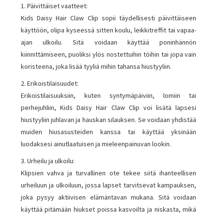
1. Päivittäiset vaatteet:
Kids Daisy Hair Claw Clip sopii täydellisesti päivittäiseen
käyttöön, olipa kyseessä sitten koulu, leikkitreffit tai vapaa-
ajan ulkoilu. Sitä voidaan käyttää poninhännön
kiinnittämiseen, puoliksi ylös nostettuihin töihin tai jopa vain
koristeena, joka lisää tyyliä mihin tahansa hiustyyliin.
2. Erikoistilaisuudet:
Erikoistilaisuuksiin, kuten syntymäpäiviin, lomiin tai
perhejuhliin, Kids Daisy Hair Claw Clip voi lisätä lapsesi
hiustyyliin juhlavan ja hauskan silauksen. Se voidaan yhdistää
muiden hiusasusteiden kanssa tai käyttää yksinään
luodaksesi ainutlaatuisen ja mieleenpainuvan lookin.
3. Urheilu ja ulkoilu:
Klipsien vahva ja turvallinen ote tekee siitä ihanteellisen
urheiluun ja ulkoiluun, jossa lapset tarvitsevat kampauksen,
joka pysyy aktiivisen elämäntavan mukana. Sitä voidaan
käyttää pitämään hiukset poissa kasvoilta ja niskasta, mikä