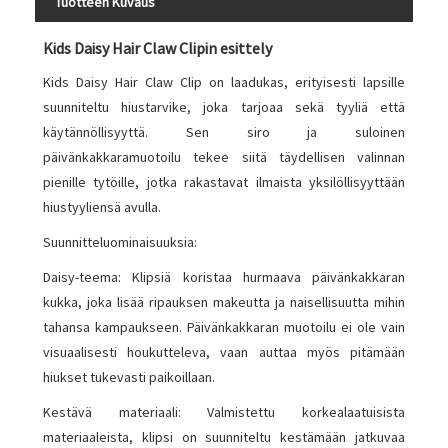
Tuotteen Kuvaus
Kids Daisy Hair Claw Clipin esittely
Kids Daisy Hair Claw Clip on laadukas, erityisesti lapsille
suunniteltu hiustarvike, joka tarjoaa sekä tyyliä että
käytännöllisyyttä. Sen siro ja suloinen
päivänkakkaramuotoilu tekee siitä täydellisen valinnan
pienille tytöille, jotka rakastavat ilmaista yksilöllisyyttään
hiustyyliensä avulla.
Suunnitteluominaisuuksia:
Daisy-teema: Klipsiä koristaa hurmaava päivänkakkaran
kukka, joka lisää ripauksen makeutta ja naisellisuutta mihin
tahansa kampaukseen. Päivänkakkaran muotoilu ei ole vain
visuaalisesti houkutteleva, vaan auttaa myös pitämään
hiukset tukevasti paikoillaan.
Kestävä materiaali: Valmistettu korkealaatuisista
materiaaleista, klipsi on suunniteltu kestämään jatkuvaa