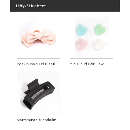
Liittyvät tuotteet
Poskipuna suuri rusetin kynsipidike
Mini Cloud Hair Claw Clip 4 -pakkaus
Mattamusta suorakulmio ääriviivat hiuskynnet