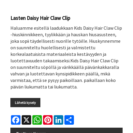
Lasten Daisy Hair Claw Clip
Haluamme esitellä laadukkaan Kids Daisy Hair Claw Clip
-hiuskiinnikkeen, tyylikkään ja hauskan hiusasusteen,
joka sopii täydellisesti nuorille tytöille. Hiuskynnemme
on suunniteltu huolellisesti ja valmistettu
korkealaatuisista materiaaleista kestävyyden ja
luotettavuuden takaamiseksi.Kids Daisy Hair Claw Clip
on suunniteltu söpöllä ja värikkäällä päivänkakkaralla
vahvan ja luotettavan kynsipidikkeen päällä, mikä
varmistaa, että se pysyy paikoillaan. paikallaan koko
päivän liukumatta tai liukumatta.
Lähetä kysely
Facebook
X
WhatsApp
Pinterest
LinkedIn
Share