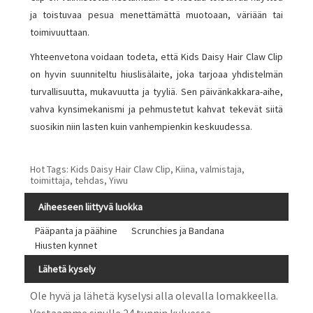
ja toistuvaa pesua menettämättä muotoaan, väriään tai
toimivuuttaan.
Yhteenvetona voidaan todeta, että Kids Daisy Hair Claw Clip
on hyvin suunniteltu hiuslisälaite, joka tarjoaa yhdistelmän
turvallisuutta, mukavuutta ja tyyliä. Sen päivänkakkara-aihe,
vahva kynsimekanismi ja pehmustetut kahvat tekevät siitä
suosikin niin lasten kuin vanhempienkin keskuudessa.
Hot Tags: Kids Daisy Hair Claw Clip, Kiina, valmistaja,
toimittaja, tehdas, Yiwu
Aiheeseen liittyvä luokka
Pääpanta ja päähine
Scrunchies ja Bandana
Hiusten kynnet
Lähetä kysely
Ole hyvä ja lähetä kyselysi alla olevalla lomakkeella.
Vastaamme sinulle 24 tunnin kuluessa.