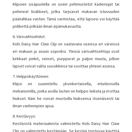
Klipsien sisäpuolella on usein pehmustetut kädensijat tai
pehmeät lisäkkeet, jotka tarjoavat mukavan istuvuuden
päänahkaa vasten. Tämä varmistaa, että lapsesi voi käyttää
pidikettä pitkään ilman epämukavuutta.
6. Värivaihtoehdot:
Kids Daisy Hair Claw Clip on saatavana useissa eri väreissä
eri makuun ja asuun sopiviksi. Yleisiä värivaihtoehtoja ovat
kirkkaat pinkit, siniset, purppurat ja paljon muuta, jolloin
lapset voivat valita suosikkinsa tai sovittaa yhteen asunsa.
7. Helppokäyttöinen:
Klipsi on suunniteltu yksinkertaisella, intuitiivisella
mekanismilla, jonka avulla lasten on helppo leikata ja irrottaa
hiukset. Näin he voivat muotoilla hiuksensa itsenäisesti tai
ilman vanhempien apua.
8. Kestävyys:
Kestävistä materiaaleista valmistettu Kids Daisy Hair Claw
Clip on valmistettu kestämään. Se kestää toistuvaa käyttöä