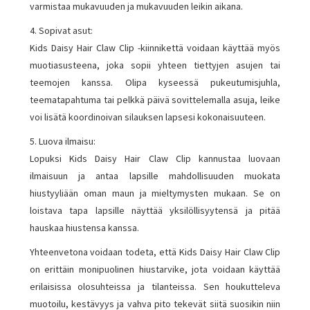
varmistaa mukavuuden ja mukavuuden leikin aikana.
4. Sopivat asut:
Kids Daisy Hair Claw Clip -kiinnikettä voidaan käyttää myös
muotiasusteena, joka sopii yhteen tiettyjen asujen tai
teemojen kanssa. Olipa kyseessä pukeutumisjuhla,
teematapahtuma tai pelkkä päivä sovittelemalla asuja, leike
voi lisätä koordinoivan silauksen lapsesi kokonaisuuteen.
5. Luova ilmaisu:
Lopuksi Kids Daisy Hair Claw Clip kannustaa luovaan
ilmaisuun ja antaa lapsille mahdollisuuden muokata
hiustyyliään oman maun ja mieltymysten mukaan. Se on
loistava tapa lapsille näyttää yksilöllisyytensä ja pitää
hauskaa hiustensa kanssa.
Yhteenvetona voidaan todeta, että Kids Daisy Hair Claw Clip
on erittäin monipuolinen hiustarvike, jota voidaan käyttää
erilaisissa olosuhteissa ja tilanteissa. Sen houkutteleva
muotoilu, kestävyys ja vahva pito tekevät siitä suosikin niin