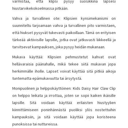
varmistaa, että klipsi pysyy suosikkina lapsesi
hiustarvikekokoelmassa pitkään.
Vahva ja turvallinen ote: Klipsien kynsimekanismi on
suunniteltu tarjoamaan vahva ja turvallinen pito varmistaen,
että hiukset pysyvät tukevasti paikoillaan. Tämä on erityisen
tärkeää aktiivisille lapsille, jotka ovat jatkuvasti liikkeellä ja
tarvitsevat kampauksen, joka pysyy heidän mukanaan.
Mukava käyttää: Klipsien pehmustetut kahvat ovat
hellävaraisia ​​päänahalle, mikä tekee siitä mukavan jopa
herkimmälle iholle. Lapset voivat käyttää sitä pitkiä aikoja
tuntematta epämukavuutta tai ärsytystä.
Monipuolinen ja helppokäyttöinen: Kids Daisy Hair Claw Clip
on helppo leikata ja irrottaa, joten se sopii kaiken ikäisille
lapsille. Sitä voidaan käyttää erilaisten hiustyylien
kiinnittämiseen poninhännästä puoliksi ylös nostettuihin
kampauksiin, ja sitä voidaan käyttää jopa koristeena
punoksissa tai nuttureissa.