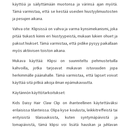
käyttöä ja säilyttämään muotonsa ja värinsä ajan myötä.
Tämä varmistaa, että se kestää useiden hiustyylimuutosten
ja pesujen aikana.
Vahva ote: Klipsissä on vahva ja varma kynsimekanismi, joka
pitää tiukasti kiinni eri hiustyypeistä, mukaan lukien ohuet ja
paksut hiukset. Tämä varmistaa, että pidike pysyy paikallaan
myös aktiivisen toiston aikana.
Mukava käyttää: Klipsi on suunniteltu pehmustetuilla
kahvoilla, jotka tarjoavat mukavan istuvuuden jopa
herkimmälle päänahalle. Tämä varmistaa, että lapset voivat
käyttää sitä pitkiä aikoja ilman epämukavuutta.
Käytännön käyttötarkoitukset:
Kids Daisy Hair Claw Clip on ihanteellinen käytettäväksi
erilaisissa tilanteissa. Olipa kyse koulusta, leikkitreffeistä tai
erityisistä tilaisuuksista, kuten syntymäpäivistä ja
lomapäivistä, tämä klipsi voi lisätä hauskan ja juhlavan