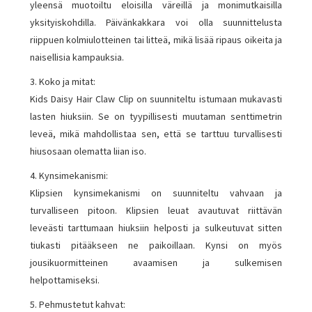
yleensä muotoiltu eloisilla väreillä ja monimutkaisilla
yksityiskohdilla. Päivänkakkara voi olla suunnittelusta
riippuen kolmiulotteinen tai litteä, mikä lisää ripaus oikeita ja
naisellisia kampauksia.
3. Koko ja mitat:
Kids Daisy Hair Claw Clip on suunniteltu istumaan mukavasti
lasten hiuksiin. Se on tyypillisesti muutaman senttimetrin
leveä, mikä mahdollistaa sen, että se tarttuu turvallisesti
hiusosaan olematta liian iso.
4. Kynsimekanismi:
Klipsien kynsimekanismi on suunniteltu vahvaan ja
turvalliseen pitoon. Klipsien leuat avautuvat riittävän
leveästi tarttumaan hiuksiin helposti ja sulkeutuvat sitten
tiukasti pitääkseen ne paikoillaan. Kynsi on myös
jousikuormitteinen avaamisen ja sulkemisen
helpottamiseksi.
5. Pehmustetut kahvat: